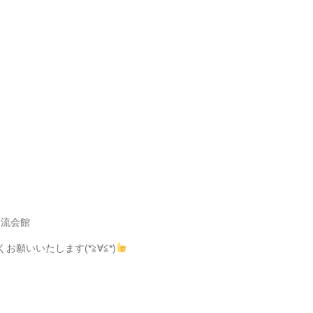
が
．)
です
.)
ω｀*)
国際交流会館
よろしくお願いいたします(*≧∀≦*)