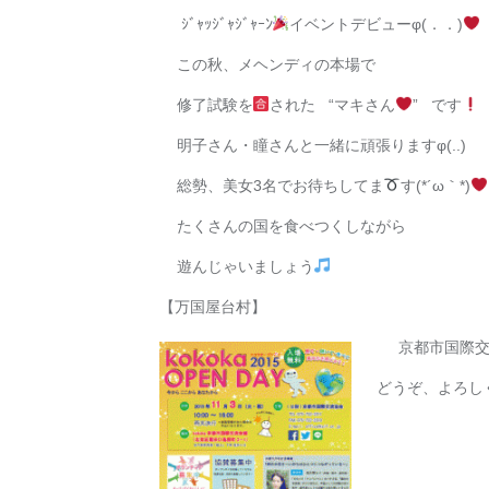
メヘンディアーティスト
ｼﾞｬｯｼﾞｬｼﾞｬｰﾝ
イベントデビューφ(．
この秋、メヘンディの本場で
修了試験を
された “マキさん
” 
明子さん・瞳さんと一緒に頑張りますφ(.
総勢、美女3名でお待ちしてま
す(*´
たくさんの国を食べつくしながら
遊んじゃいましょう
【万国屋台村】
京都市
どうぞ、