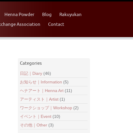
Henna Art
Henna Powder
Blog
Rakuyukan
ternational Exchange Association
Contact
Categories
日記｜Diary
(46)
お知らせ｜Information
(5)
ヘナアート｜Henna Art
(11)
アーティスト｜Artist
(1)
ワークショップ｜Workshop
(2)
イベント｜Event
(10)