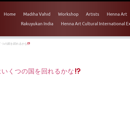
Skip to content
Home
Madiha Vahid
Workshop
Artists
Rakuyukan India
Henna Art Cultural In
せて貴方はいくつの国を回れるかな
て貴方はいくつの国を回れるかな