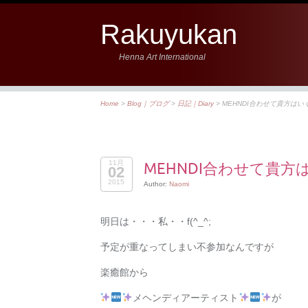
Rakuyukan
Henna Art International
Home
>
Blog｜ブログ
>
日記｜Diary
>
MEHNDI合わ
11月
MEHNDI合わせ
02
2015
Author:
Naomi
明日は・・・私・・f(^_^;
予定が重なってしまい不参加なんですが
楽癒館から