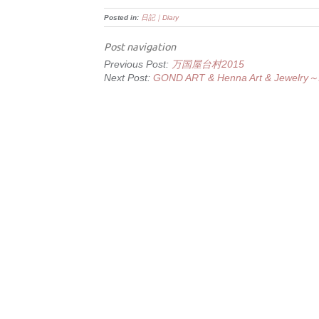
Posted in:
日記｜Diary
Post navigation
Previous Post:
万国屋台村2015
Next Post:
GOND ART & Henna Art & Jew